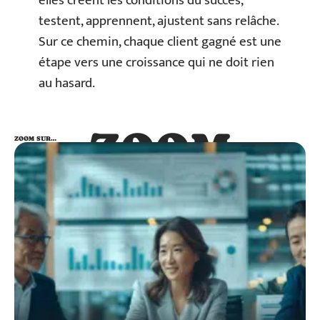
elles créent les conditions du succès,
testent, apprennent, ajustent sans relâche.
Sur ce chemin, chaque client gagné est une
étape vers une croissance qui ne doit rien
au hasard.
ZOOM
ZOOM SUR…
SUR…