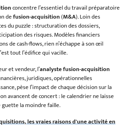
ition
concentre l’essentiel du travail préparatoire
ion de
fusion-acquisition
(
M&A
). Loin des
ces du puzzle : structuration des dossiers,
nticipation des risques. Modèles financiers
ions de cash-flows, rien n’échappe à son œil
est tout l’édifice qui vacille.
r et vendeur, l’
analyste fusion-acquisition
inancières, juridiques, opérationnelles
issance, pèse l’impact de chaque décision sur la
ision avancent de concert : le calendrier ne laisse
 guette la moindre faille.
quisitions, les vraies raisons d'une activité en