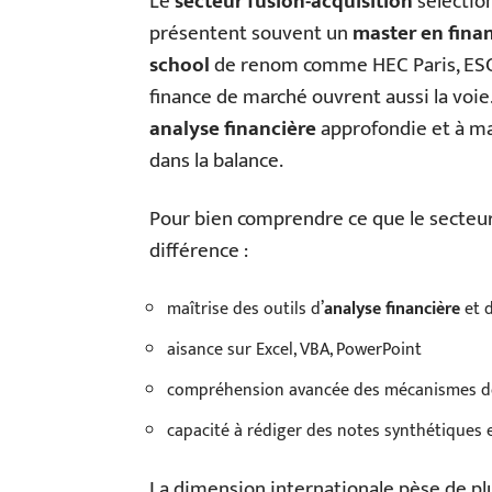
Le
secteur fusion-acquisition
sélection
présentent souvent un
master en finan
school
de renom comme HEC Paris, ESCP
finance de marché ouvrent aussi la voie
analyse financière
approfondie et à ma
dans la balance.
Pour bien comprendre ce que le secteur 
différence :
maîtrise des outils d’
analyse financière
et d
aisance sur Excel, VBA, PowerPoint
compréhension avancée des mécanismes 
capacité à rédiger des notes synthétiques e
La dimension internationale pèse de plus