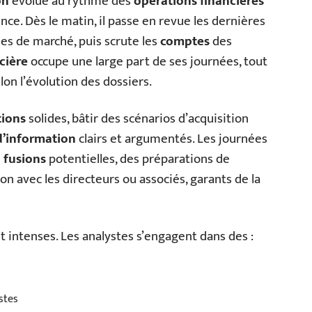
on
évolue au rythme des
opérations financières
ence. Dès le matin, il passe en revue les dernières
ées de marché, puis scrute les
comptes
des
cière
occupe une large part de ses journées, tout
n l’évolution des dossiers.
tions
solides, bâtir des scénarios d’acquisition
’information
clairs et argumentés. Les journées
e
fusions
potentielles, des préparations de
ion avec les directeurs ou associés, garants de la
intenses. Les analystes s’engagent dans des :
istes