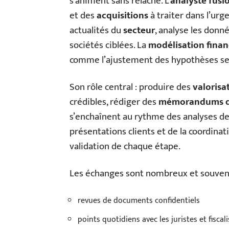
s’animent sans relâche. L’
analyste fusi
et des
acquisitions
à traiter dans l’urg
actualités du
secteur
, analyse les donn
sociétés ciblées. La
modélisation finan
comme l’ajustement des hypothèses selo
Son rôle central : produire des
valorisa
crédibles, rédiger des
mémorandums d
s’enchaînent au rythme des analyses d
présentations clients et de la coordinat
validation de chaque étape.
Les échanges sont nombreux et souvent 
revues de documents confidentiels
points quotidiens avec les juristes et fiscal