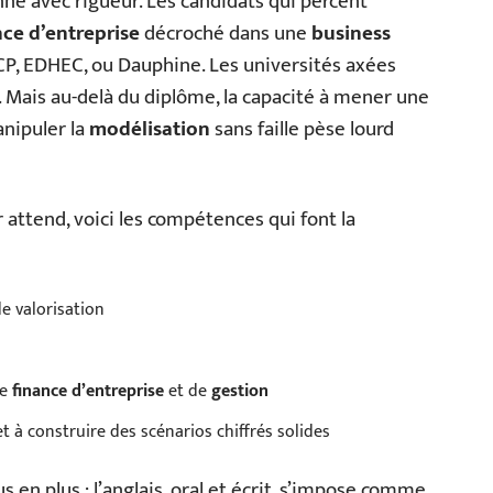
ne avec rigueur. Les candidats qui percent
ce d’entreprise
décroché dans une
business
, EDHEC, ou Dauphine. Les universités axées
. Mais au-delà du diplôme, la capacité à mener une
nipuler la
modélisation
sans faille pèse lourd
attend, voici les compétences qui font la
e valorisation
de
finance d’entreprise
et de
gestion
t à construire des scénarios chiffrés solides
 en plus : l’anglais, oral et écrit, s’impose comme