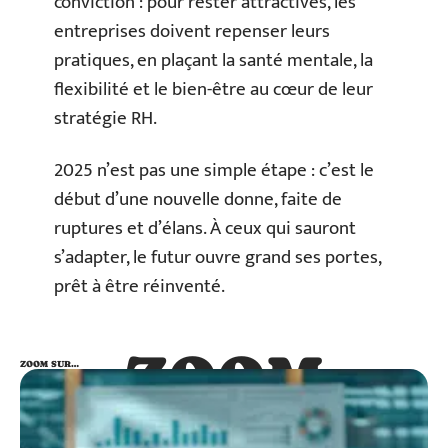
conviction : pour rester attractives, les
entreprises doivent repenser leurs
pratiques, en plaçant la santé mentale, la
flexibilité et le bien-être au cœur de leur
stratégie RH.
2025 n’est pas une simple étape : c’est le
début d’une nouvelle donne, faite de
ruptures et d’élans. À ceux qui sauront
s’adapter, le futur ouvre grand ses portes,
prêt à être réinventé.
ZOOM
ZOOM SUR…
SUR…