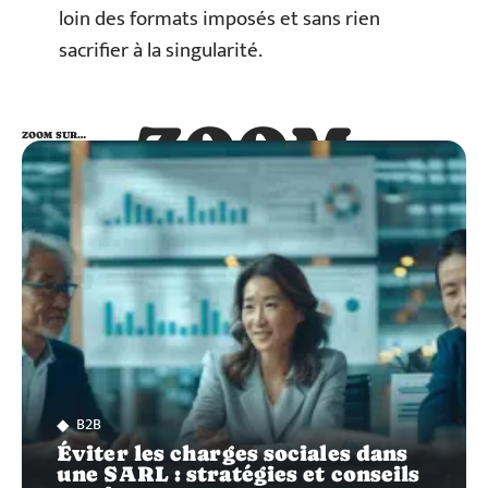
loin des formats imposés et sans rien
sacrifier à la singularité.
ZOOM
ZOOM SUR…
SUR…
B2B
Éviter les charges sociales dans
une SARL : stratégies et conseils