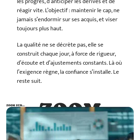
les progrès, d’anticiper les dérives et de
réagir vite. L’objectif : maintenir le cap, ne
jamais s’endormir sur ses acquis, et viser
toujours plus haut.
La qualité ne se décrète pas, elle se
construit chaque jour, à force de rigueur,
d’écoute et d’ajustements constants. Là où
l’exigence règne, la confiance s’installe. Le
reste suit.
ZOOM
ZOOM SUR…
SUR…