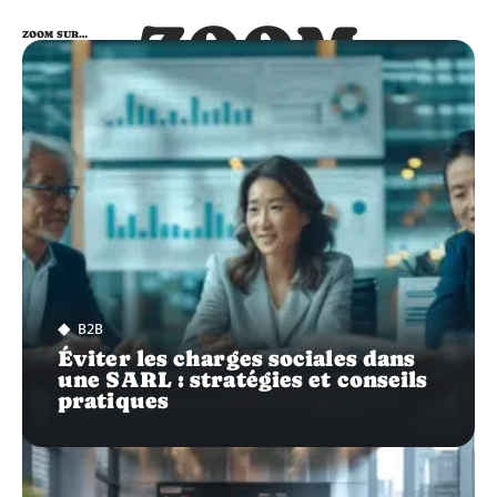
ZOOM
ZOOM SUR…
SUR…
B2B
Éviter les charges sociales dans
une SARL : stratégies et conseils
pratiques