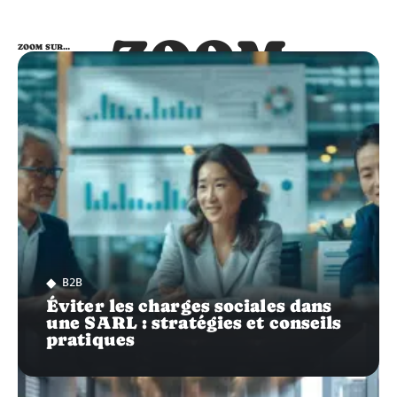
ZOOM
ZOOM SUR…
SUR…
B2B
Éviter les charges sociales dans
une SARL : stratégies et conseils
pratiques