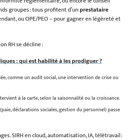
 conformité réglementaire, ou encore le conseil
ands groupes : tous profitent d’un
prestataire
endant, ou OPE/PEO – pour gagner en légèreté et
on RH se décline :
iques : qui est habilité à les prodiguer ?
lée, comme un audit social, une intervention de crise ou
tervient à la carte, selon la saisonnalité ou la croissance.
 (paie, déclarations sociales, gestion du personnel) passe
es. SIRH en cloud, automatisation, IA, télétravail :