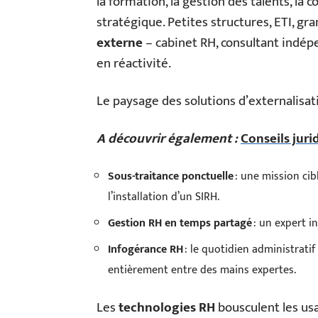
la formation, la gestion des talents, la
stratégique. Petites structures, ETI, gr
externe
– cabinet RH, consultant indép
en réactivité.
Le paysage des solutions d’externalisati
A découvrir également :
Conseils jurid
Sous-traitance ponctuelle
: une mission cib
l’installation d’un SIRH.
Gestion RH en temps partagé
: un expert in
Infogérance RH
: le quotidien administratif
entièrement entre des mains expertes.
Les
technologies RH
bousculent les usag