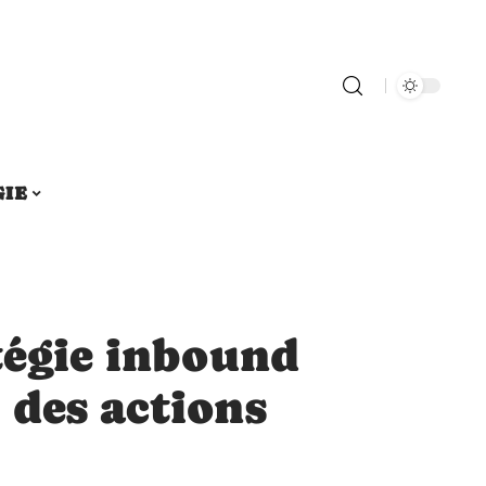
GIE
tégie inbound
 des actions