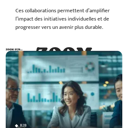
Ces collaborations permettent d’amplifier
l’impact des initiatives individuelles et de
progresser vers un avenir plus durable.
ZOOM
ZOOM SUR…
SUR…
B2B