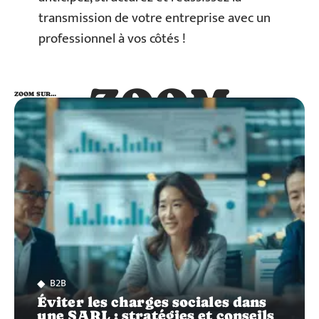
transmission de votre entreprise avec un
professionnel à vos côtés !
ZOOM
ZOOM SUR…
SUR…
B2B
Éviter les charges sociales dans
une SARL : stratégies et conseils