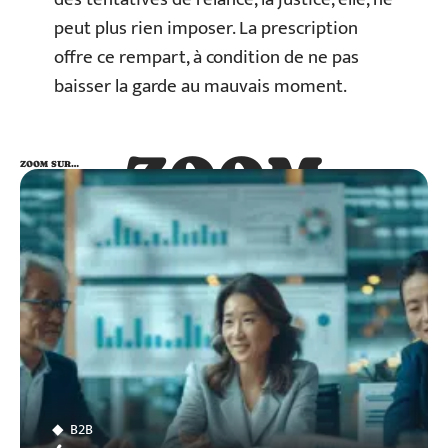
peut plus rien imposer. La prescription
offre ce rempart, à condition de ne pas
baisser la garde au mauvais moment.
ZOOM
ZOOM SUR…
SUR…
B2B