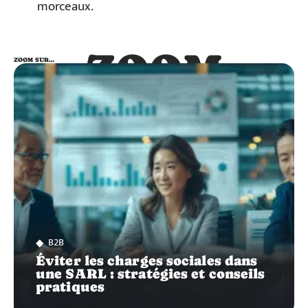
morceaux.
ZOOM
ZOOM SUR…
SUR…
B2B
Éviter les charges sociales dans
une SARL : stratégies et conseils
pratiques