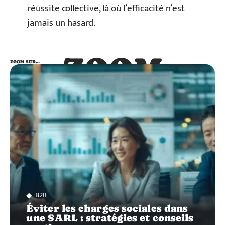
réussite collective, là où l’efficacité n’est
jamais un hasard.
ZOOM
ZOOM SUR…
SUR…
B2B
Éviter les charges sociales dans
une SARL : stratégies et conseils