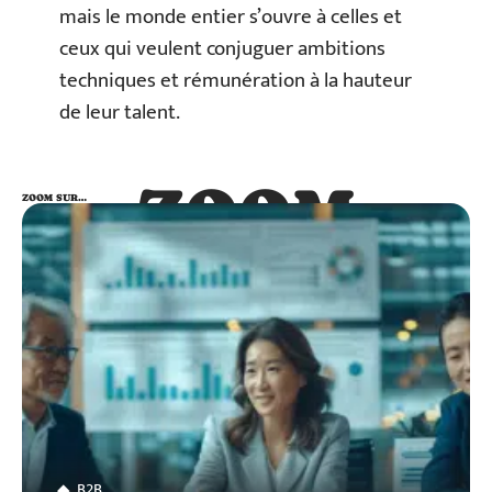
mais le monde entier s’ouvre à celles et
ceux qui veulent conjuguer ambitions
techniques et rémunération à la hauteur
de leur talent.
ZOOM
ZOOM SUR…
SUR…
B2B