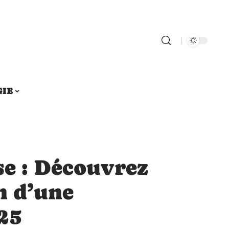
GIE
se : Découvrez
n d’une
25