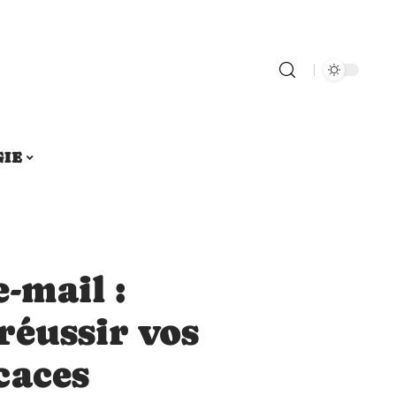
GIE
-mail :
réussir vos
caces