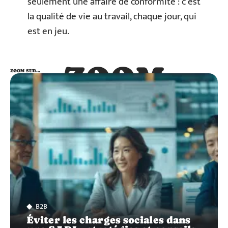
seulement une affaire de conformité : c’est
la qualité de vie au travail, chaque jour, qui
est en jeu.
ZOOM
ZOOM SUR…
SUR…
B2B
Éviter les charges sociales dans