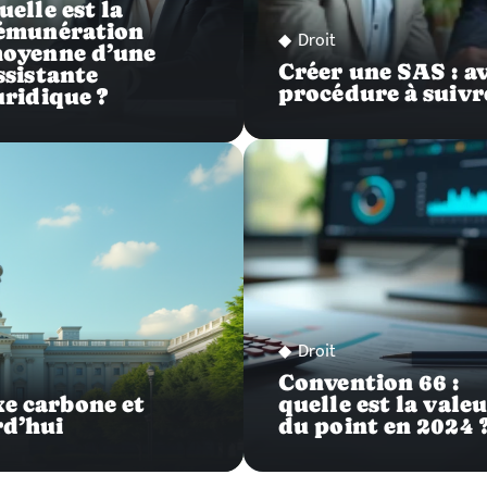
uelle est la
émunération
Droit
oyenne d’une
Créer une SAS : av
ssistante
procédure à suivr
uridique ?
Droit
Convention 66 :
xe carbone et
quelle est la vale
rd’hui
du point en 2024 