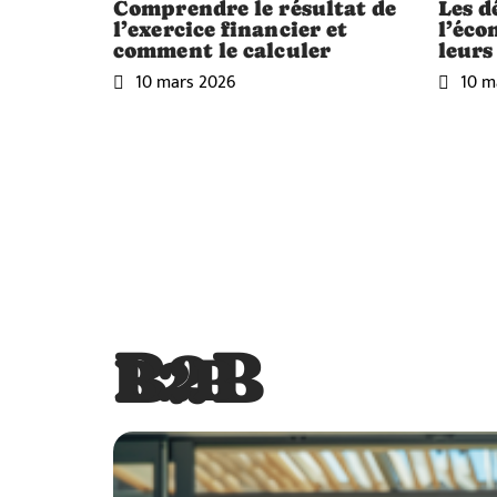
Comprendre le résultat de
Les d
l’exercice financier et
l’éco
comment le calculer
leurs
10 mars 2026
10 m
B2B
B2B