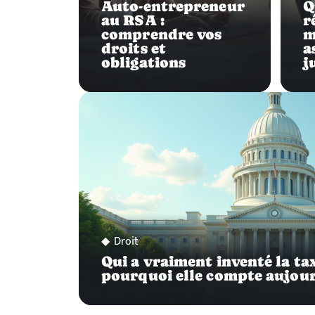
Auto-entrepreneur
Q
au RSA :
r
comprendre vos
m
droits et
a
obligations
j
Droit
Qui a vraiment inventé la ta
pourquoi elle compte aujou