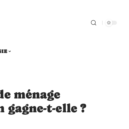
GIE
de ménage
 gagne-t-elle ?