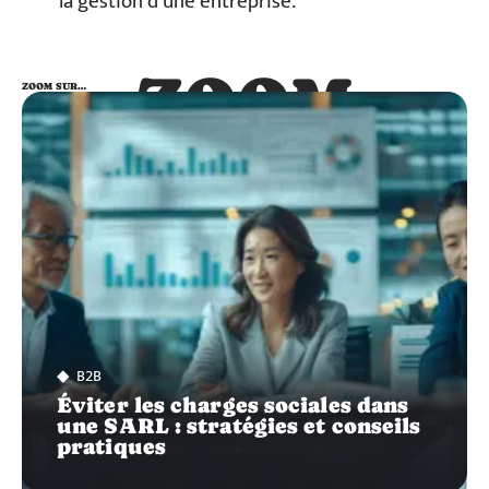
la gestion d’une entreprise.
ZOOM
ZOOM SUR…
SUR…
B2B
Éviter les charges sociales dans
une SARL : stratégies et conseils
pratiques