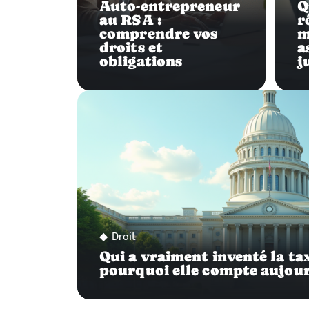
Auto-entrepreneur
Q
au RSA :
r
comprendre vos
m
droits et
a
obligations
j
Droit
Qui a vraiment inventé la ta
pourquoi elle compte aujou