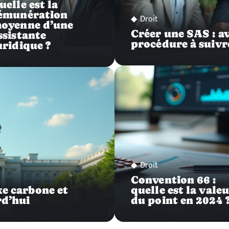
uelle est la
émunération
Droit
oyenne d’une
Créer une SAS : av
ssistante
procédure à suivr
uridique ?
Droit
Convention 66 :
xe carbone et
quelle est la vale
rd’hui
du point en 2024 