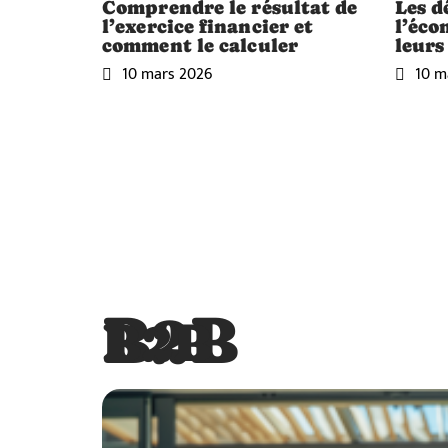
Comprendre le résultat de
Les d
l’exercice financier et
l’éco
comment le calculer
leurs
10 mars 2026
10 m
B2B
B2B